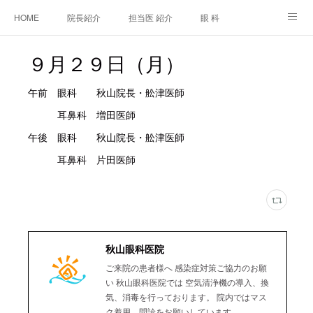
HOME
院長紹介
担当医 紹介
眼 科
白内障手術
糖尿病と眼
糖尿病内科
耳鼻咽喉科
９月２９日（月）
アクセス
ご相談・お問合せ
施設基準等及び掲示事項について
午前 眼科 秋山院長・舩津医師
耳鼻科 増田医師
午後 眼科 秋山院長・舩津医師
耳鼻科 片田医師
秋山眼科医院
ご来院の患者様へ 感染症対策ご協力のお願
い 秋山眼科医院では 空気清浄機の導入、換
気、消毒を行っております。 院内ではマス
ク着用、問診をお願いしています。