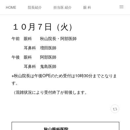
HOME
院長紹介
担当医 紹介
眼 科
白内障手術
糖尿病と眼
糖尿病内科
耳鼻咽喉科
１０月７日（火）
アクセス
ご相談・お問合せ
施設基準等及び掲示事項について
午前 眼科 秋山院長・阿部医師
耳鼻科 増田医師
午後 眼科 阿部医師
耳鼻科 鬼島医師
※秋山院長は午後OPEのため受付は10時30分までとなりま
す。
（混雑状況により受付終了が前後します。
秋山眼科医院