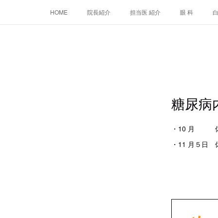
HOME
院長紹介
担当医 紹介
眼 科
糖尿病
・10 月 
・11 月５日 