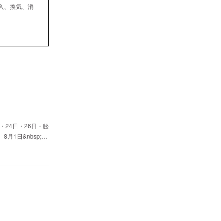
入、換気、消
24日・26日・舩
1日&nbsp;…