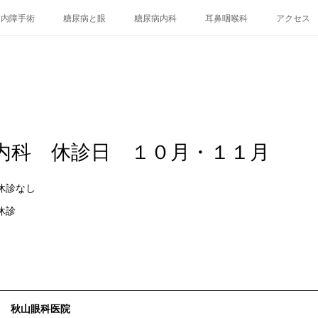
白内障手術
糖尿病と眼
糖尿病内科
耳鼻咽喉科
アクセス
内科 休診日 １０月・１１月
休診なし
休診
秋山眼科医院