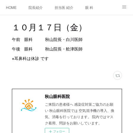
HOME
院長紹介
担当医 紹介
眼 科
白内障手術
糖尿病と眼
糖尿病内科
耳鼻咽喉科
１０月１７日（金）
アクセス
ご相談・お問合せ
施設基準等及び掲示事項について
午前 眼科 秋山院長・白川医師
午後 眼科 秋山院長・舩津医師
※耳鼻科は休診 です
秋山眼科医院
ご来院の患者様へ 感染症対策ご協力のお願
い 秋山眼科医院では 空気清浄機の導入、換
気、消毒を行っております。 院内ではマス
ク着用、問診をお願いしています。
フォロー