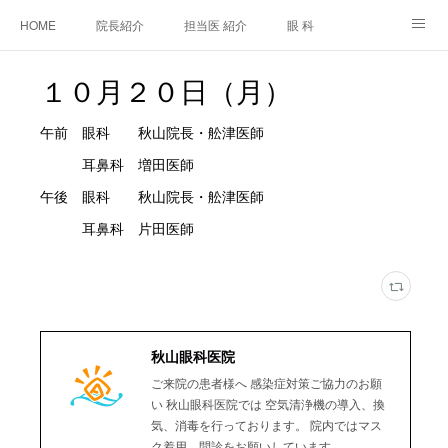
HOME
院長紹介
担当医 紹介
眼 科
白内障手術
糖尿病と眼
糖尿病内科
耳鼻咽喉科
１０月２０日（月）
アクセス
ご相談・お問合せ
施設基準等及び掲示事項について
午前 眼科 秋山院長・舩津医師
耳鼻科 増田医師
午後 眼科 秋山院長・舩津医師
耳鼻科 片田医師
秋山眼科医院
ご来院の患者様へ 感染症対策ご協力のお願
い 秋山眼科医院では 空気清浄機の導入、換
気、消毒を行っております。 院内ではマス
ク着用、問診をお願いしています。