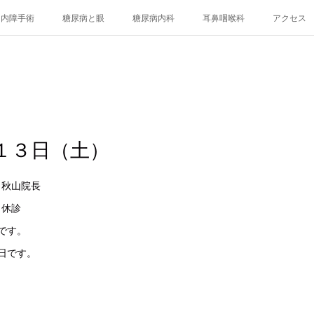
白内障手術
糖尿病と眼
糖尿病内科
耳鼻咽喉科
アクセス
１３日（土）
科 秋山院長
科 休診
です。
診日です。