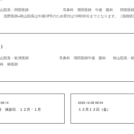
 秋山院長・阿部医師 耳鼻科 増田医師 午後 眼科 阿
師※秋山院長は午後OPEのため受付は10時30分までとなります。（混雑状
月）
秋山院長・舩津医師 耳鼻科 増田医師午後 眼科 秋山院長・舩
林医師
 06:14
2025.12.08 06:04
科 休診日 １２月・１月
１２月１２日（金）