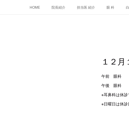
HOME
院長紹介
担当医 紹介
眼 科
１２月
午前 眼
午後 眼
※耳鼻科は休診
※日曜日は休