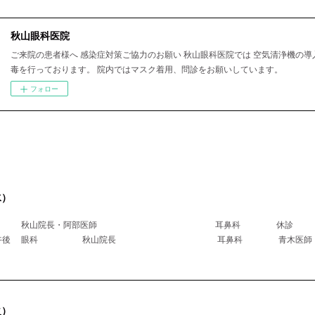
秋山眼科医院
ご来院の患者様へ 感染症対策ご協力のお願い 秋山眼科医院では 空気清浄機の導
毒を行っております。 院内ではマスク着用、問診をお願いしています。
フォロー
水）
科 秋山院長・阿部医師 耳鼻科 休診
医師午後 眼科 秋山院長 耳鼻科 青木
火）