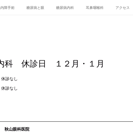
白内障手術
糖尿病と眼
糖尿病内科
耳鼻咽喉科
アクセス
内科 休診日 １２月・１月
休診なし
 休診なし
秋山眼科医院