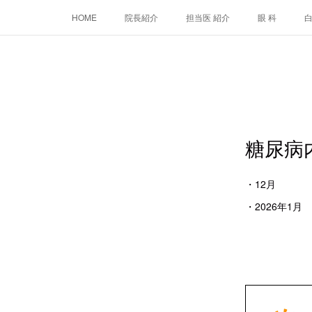
HOME
院長紹介
担当医 紹介
眼 科
糖尿病
・12月 
・2026年1月