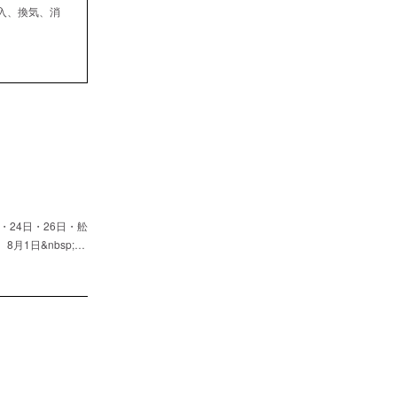
入、換気、消
24日・26日・舩
1日&nbsp;…