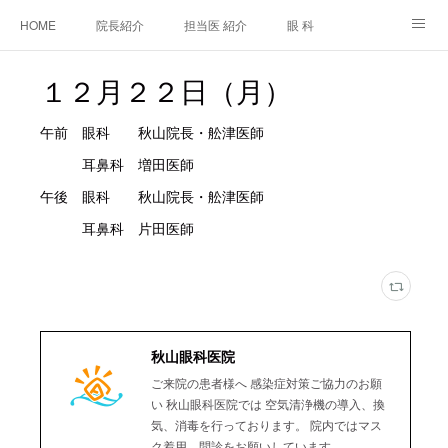
HOME
院長紹介
担当医 紹介
眼 科
白内障手術
糖尿病と眼
糖尿病内科
耳鼻咽喉科
１２月２２日（月）
アクセス
ご相談・お問合せ
施設基準等及び掲示事項について
午前 眼科 秋山院長・舩津医師
耳鼻科 増田医師
午後 眼科 秋山院長・舩津医師
耳鼻科 片田医師
秋山眼科医院
ご来院の患者様へ 感染症対策ご協力のお願
い 秋山眼科医院では 空気清浄機の導入、換
気、消毒を行っております。 院内ではマス
ク着用、問診をお願いしています。