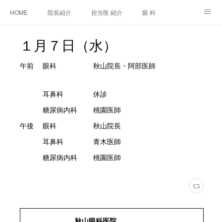
HOME
院長紹介
担当医 紹介
眼 科
白内障手術
糖尿病と眼
糖尿病内科
耳鼻咽喉科
１月７日（水）
アクセス
ご相談・お問合せ
施設基準等及び掲示事項について
午前 眼科 秋山院長・阿部医師
耳鼻科 休診
糖尿病内科 桃園医師
午後 眼科 秋山院長
耳鼻科 青木医師
糖尿病内科 桃園医師
秋山眼科医院