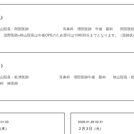
火）
 秋山院長・阿部医師 耳鼻科 増田医師 午後 眼科 阿
師※秋山院長は午後OPEのため受付は10時30分までとなります。（混雑状
月）
秋山院長・舩津医師 耳鼻科 増田医師午後 眼科 秋山院長・舩
林医師
 01:03
2026.01.29 02:31
（木）
２月３日（火）