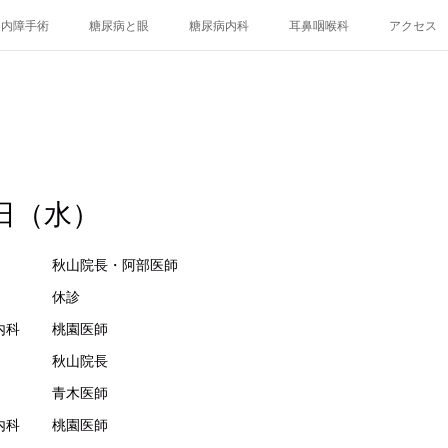
白内障手術
糖尿病と眼
糖尿病内科
耳鼻咽喉科
アクセス
日（水）
眼科 秋山院長・阿部医師
科 休診
科 桃園医師
 眼科 秋山院長
 青木医師
科 桃園医師