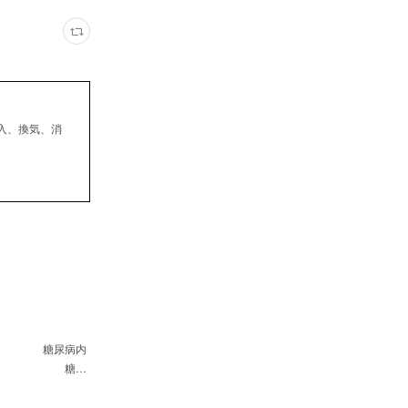
入、換気、消
 糖尿病内
医師 糖…