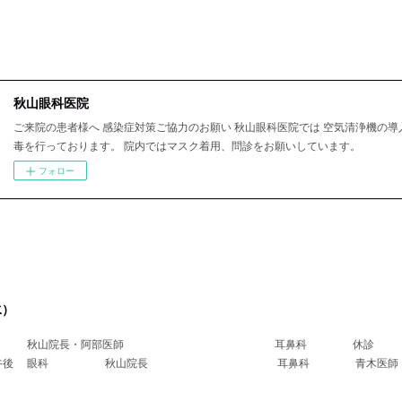
秋山眼科医院
ご来院の患者様へ 感染症対策ご協力のお願い 秋山眼科医院では 空気清浄機の導
毒を行っております。 院内ではマスク着用、問診をお願いしています。
フォロー
水）
科 秋山院長・阿部医師 耳鼻科 休診
医師午後 眼科 秋山院長 耳鼻科 青木