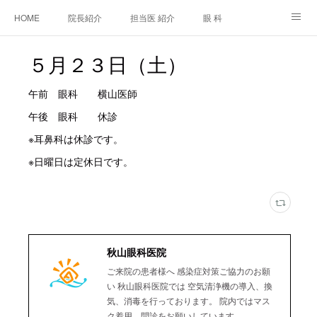
HOME
院長紹介
担当医 紹介
眼 科
白内障手術
糖尿病と眼
糖尿病内科
耳鼻咽喉科
５月２３日（土）
アクセス
ご相談・お問合せ
施設基準等及び掲示事項について
午前 眼科 横山医師
午後 眼科 休診
※耳鼻科は休診です。
※日曜日は定休日です。
秋山眼科医院
ご来院の患者様へ 感染症対策ご協力のお願
い 秋山眼科医院では 空気清浄機の導入、換
気、消毒を行っております。 院内ではマス
ク着用、問診をお願いしています。