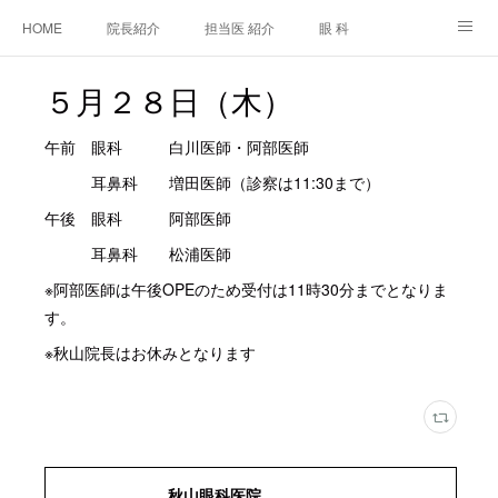
HOME
院長紹介
担当医 紹介
眼 科
白内障手術
糖尿病と眼
糖尿病内科
耳鼻咽喉科
５月２８日（木）
アクセス
ご相談・お問合せ
施設基準等及び掲示事項について
午前 眼科 白川医師・阿部医師
耳鼻科 増田医師（診察は11:30まで）
午後 眼科 阿部医師
耳鼻科 松浦医師
※阿部医師は午後OPEのため受付は11時30分までとなりま
す。
※秋山院長はお休みとなります
秋山眼科医院