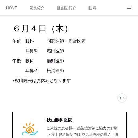
HOME
院長紹介
担当医 紹介
眼 科
白内障手術
糖尿病と眼
糖尿病内科
耳鼻咽喉科
６月４日（木）
アクセス
ご相談・お問合せ
施設基準等及び掲示事項について
午前 眼科 阿部医師・鹿野医師
耳鼻科 増田医師
午後 眼科 鹿野医師
耳鼻科 松浦医師
※秋山院長はお休みとなります
秋山眼科医院
ご来院の患者様へ 感染症対策ご協力のお願
い 秋山眼科医院では 空気清浄機の導入、換