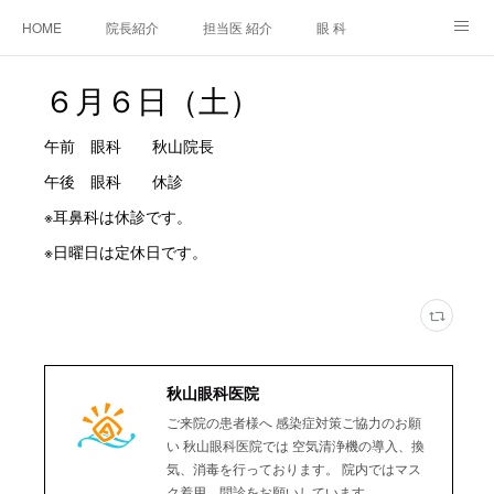
HOME
院長紹介
担当医 紹介
眼 科
白内障手術
糖尿病と眼
糖尿病内科
耳鼻咽喉科
６月６日（土）
アクセス
ご相談・お問合せ
施設基準等及び掲示事項について
午前 眼科 秋山院長
午後 眼科 休診
※耳鼻科は休診です。
※日曜日は定休日です。
秋山眼科医院
ご来院の患者様へ 感染症対策ご協力のお願
い 秋山眼科医院では 空気清浄機の導入、換
気、消毒を行っております。 院内ではマス
ク着用、問診をお願いしています。