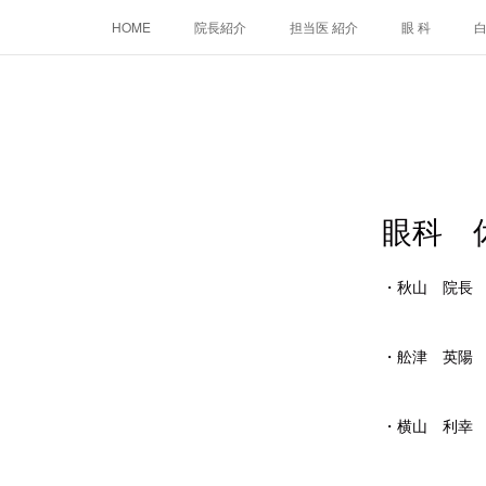
HOME
院長紹介
担当医 紹介
眼 科
眼科 
・秋山 院長 
7月2日・
・舩津 英陽 
7月
・横山 利幸 
7月1