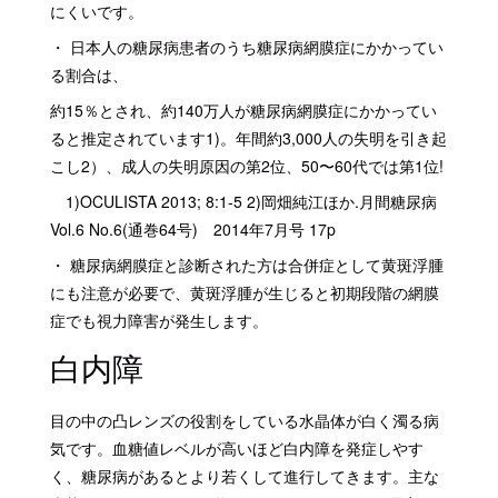
にくいです。
・ 日本人の糖尿病患者のうち糖尿病網膜症にかかってい
る割合は、
約15％とされ、約140万人が糖尿病網膜症にかかってい
ると推定されています1)。年間約3,000人の失明を引き起
こし2）、成人の失明原因の第2位、50〜60代では第1位!
1)OCULISTA 2013; 8:1-5 2)岡畑純江ほか.月間糖尿病
Vol.6 No.6(通巻64号) 2014年7月号 17p
・ 糖尿病網膜症と診断された方は合併症として黄斑浮腫
にも注意が必要で、黄斑浮腫が生じると初期段階の網膜
症でも視力障害が発生します。
白内障
目の中の凸レンズの役割をしている水晶体が白く濁る病
気です。血糖値レベルが高いほど白内障を発症しやす
く、糖尿病があるとより若くして進行してきます。主な