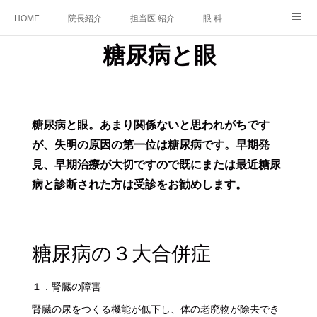
HOME
院長紹介
担当医 紹介
眼 科
糖尿病と眼
白内障手術
糖尿病と眼
糖尿病内科
耳鼻咽喉科
アクセス
ご相談・お問合せ
施設基準等及び掲示事項について
糖尿病と眼。あまり関係ないと思われがちです
が、失明の原因の第一位は糖尿病です。早期発
見、早期治療が大切ですので既にまたは最近糖尿
病と診断された方は受診をお勧めします。
糖尿病の３大合併症
１．腎臓の障害
腎臓の尿をつくる機能が低下し、体の老廃物が除去でき