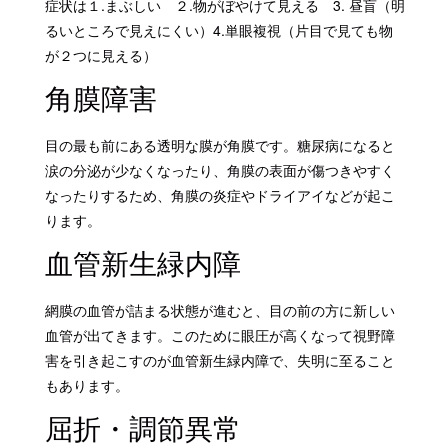
症状は１.まぶしい ２.物がぼやけて見える 3. 昼盲（明
るいところで見えにくい）4.単眼複視（片目で見ても物
が２つに見える）
角膜障害
目の最も前にある透明な膜が角膜です。糖尿病になると
涙の分泌が少なくなったり、角膜の表面が傷つきやすく
なったりするため、角膜の炎症やドライアイなどが起こ
ります。
血管新生緑内障
網膜の血管が詰まる状態が進むと、目の前の方に新しい
血管が出てきます。このために眼圧が高くなって視野障
害を引き起こすのが血管新生緑内障で、失明に至ること
もあります。
屈折・調節異常