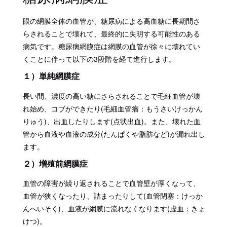
眼の網膜全体の血管が、糖尿病による高血糖に長期間さ
らされることで壊れて、最終的に失明する可能性のある
病気です。糖尿病網膜症は網膜の血管が徐々に壊れてい
くことに伴って以下の3段階を経て進行します。
１）単純網膜症
長い間、濃度の高い糖にさらされることで毛細血管が壊
れ始め、コブができたり(毛細血管瘤：もうさいけっかん
りゅう)、出血したりします(点状出血)。また、壊れた血
管から血液や血液の成分(たんぱくや脂肪など)が漏れ出し
ます。
２）増殖前網膜症
血管の障害が繰り返されることで血管壁が厚くなって、
血管が狭くなったり、詰まったりして(血管閉塞：けっか
んへいそく)、血液が網膜に流れなくなります(虚血：きょ
けつ)。