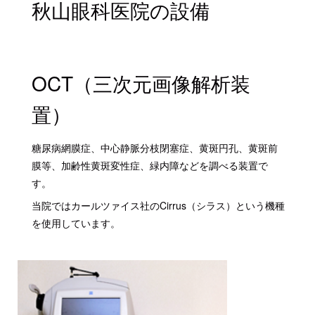
秋山眼科医院の設備
OCT（三次元画像解析装
置）
糖尿病網膜症、中心静脈分枝閉塞症、黄斑円孔、黄斑前
膜等、加齢性黄斑変性症、緑内障などを調べる装置で
す。
当院ではカールツァイス社のCirrus（シラス）という機種
を使用しています。