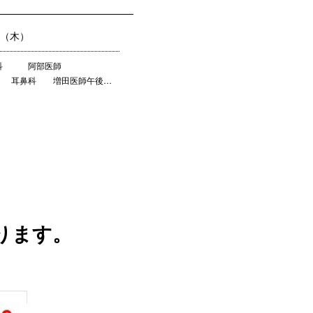
日（木）
眼科 阿部医師
科 増田医師午後…
ります。