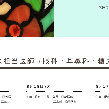
院内で
来担当医師（眼科・耳鼻科・糖
８月１８日（火）
８月１
阿部医
午前 眼科 秋山院長・阿部医師
午前 眼
…
耳鼻科 増田医師…
耳鼻