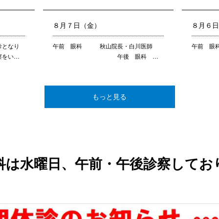
８月７日（金）
８月６
診となり
午前 眼科 秋山院長・白川医師
午前 
察をい…
午後 眼科 …
耳鼻
もっと見る
科は水曜日、午前・午後診察してお