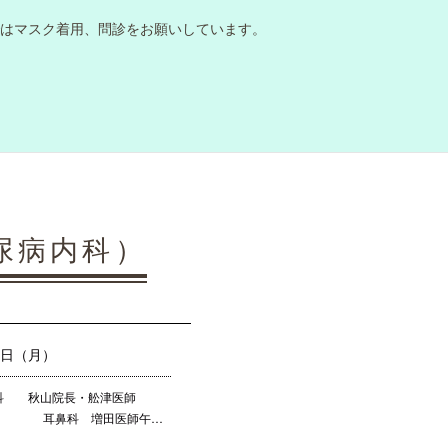
はマスク着用、問診をお願いしています。
尿病内科）
７日（月）
科 秋山院長・舩津医師
科 増田医師午…