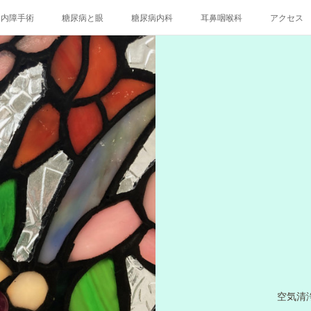
白内障手術
糖尿病と眼
糖尿病内科
耳鼻咽喉科
アクセス
空気清