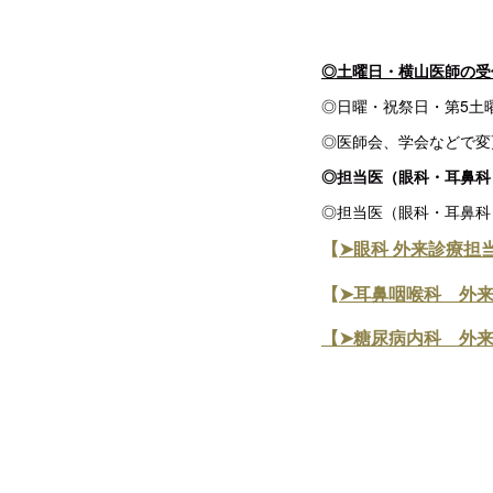
◎土曜日・横山医師の受
◎日曜・祝祭日・第5土
◎医師会、学会などで変
◎担当医（眼科・耳鼻科
◎担当医（眼科・耳鼻科
【
➤眼科 外来診療担
【
➤耳鼻咽喉科 外
【➤糖尿病内科 外