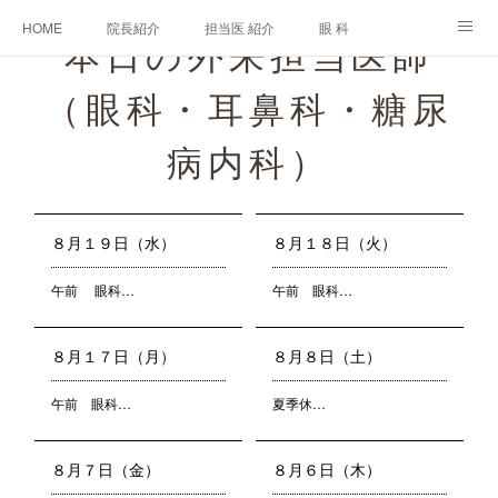
HOME
院長紹介
担当医 紹介
眼 科
本日の外来担当医師
白内障手術
糖尿病と眼
糖尿病内科
耳鼻咽喉科
（眼科・耳鼻科・糖尿
アクセス
ご相談・お問合せ
施設基準等及び掲示事項について
病内科）
８月１９日（水）
８月１８日（火）
午前 眼科…
午前 眼科…
８月１７日（月）
８月８日（土）
午前 眼科…
夏季休…
８月７日（金）
８月６日（木）