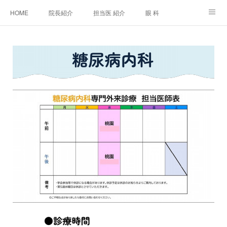
HOME
院長紹介
担当医 紹介
眼 科
白内障手術
糖尿病と眼
糖尿病内科
耳鼻咽喉科
アクセス
ご相談・お問合せ
施設基準等及び掲示事項について