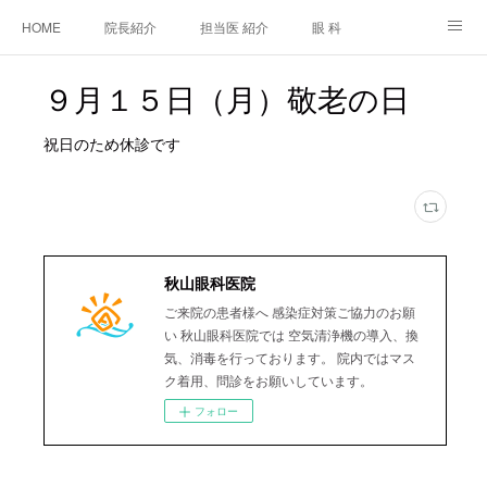
HOME
院長紹介
担当医 紹介
眼 科
白内障手術
糖尿病と眼
糖尿病内科
耳鼻咽喉科
９月１５日（月）敬老の日
アクセス
ご相談・お問合せ
施設基準等及び掲示事項について
祝日のため休診です
秋山眼科医院
ご来院の患者様へ 感染症対策ご協力のお願
い 秋山眼科医院では 空気清浄機の導入、換
気、消毒を行っております。 院内ではマス
ク着用、問診をお願いしています。
フォロー