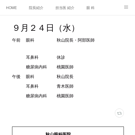
HOME
院長紹介
担当医 紹介
眼 科
白内障手術
糖尿病と眼
糖尿病内科
耳鼻咽喉科
９月２４日（水）
アクセス
ご相談・お問合せ
施設基準等及び掲示事項について
午前 眼科 秋山院長・阿部医師
耳鼻科 休診
糖尿病内科 桃園医師
午後 眼科 秋山院長
耳鼻科 青木医師
糖尿病内科 桃園医師
秋山眼科医院