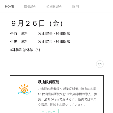
HOME
院長紹介
担当医 紹介
眼 科
白内障手術
糖尿病と眼
糖尿病内科
耳鼻咽喉科
９月２６日（金）
アクセス
ご相談・お問合せ
施設基準等及び掲示事項について
午前 眼科 秋山院長・舩津医師
午後 眼科 秋山院長・舩津医師
※耳鼻科は休診 です
秋山眼科医院
ご来院の患者様へ 感染症対策ご協力のお願
い 秋山眼科医院では 空気清浄機の導入、換
気、消毒を行っております。 院内ではマス
ク着用、問診をお願いしています。
フォロー