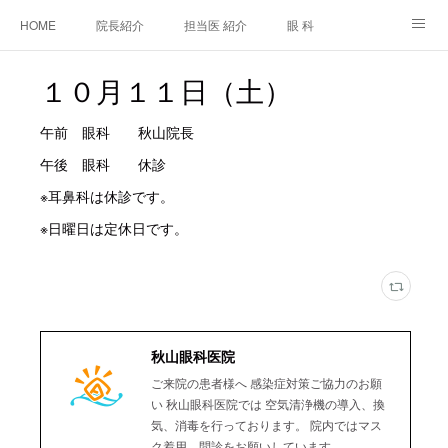
HOME
院長紹介
担当医 紹介
眼 科
白内障手術
糖尿病と眼
糖尿病内科
耳鼻咽喉科
１０月１１日（土）
アクセス
ご相談・お問合せ
施設基準等及び掲示事項について
午前 眼科 秋山院長
午後 眼科 休診
※耳鼻科は休診です。
※日曜日は定休日です。
秋山眼科医院
ご来院の患者様へ 感染症対策ご協力のお願
い 秋山眼科医院では 空気清浄機の導入、換
気、消毒を行っております。 院内ではマス
ク着用、問診をお願いしています。