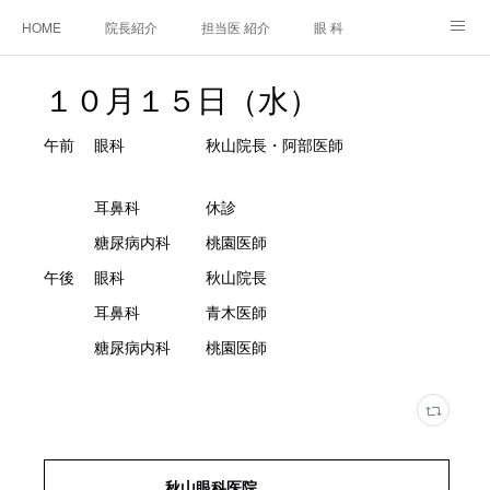
HOME
院長紹介
担当医 紹介
眼 科
白内障手術
糖尿病と眼
糖尿病内科
耳鼻咽喉科
１０月１５日（水）
アクセス
ご相談・お問合せ
施設基準等及び掲示事項について
午前 眼科 秋山院長・阿部医師
耳鼻科 休診
糖尿病内科 桃園医師
午後 眼科 秋山院長
耳鼻科 青木医師
糖尿病内科 桃園医師
秋山眼科医院