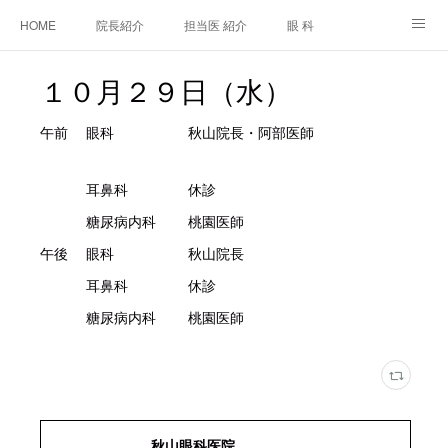
HOME
院長紹介
担当医 紹介
眼 科
白内障手術
糖尿病と眼
糖尿病内科
耳鼻咽喉科
１０月２９日（水）
アクセス
ご相談・お問合せ
施設基準等及び掲示事項について
午前 眼科 秋山院長・阿部医師
耳鼻科 休診
糖尿病内科 桃園医師
午後 眼科 秋山院長
耳鼻科 休診
糖尿病内科 桃園医師
秋山眼科医院