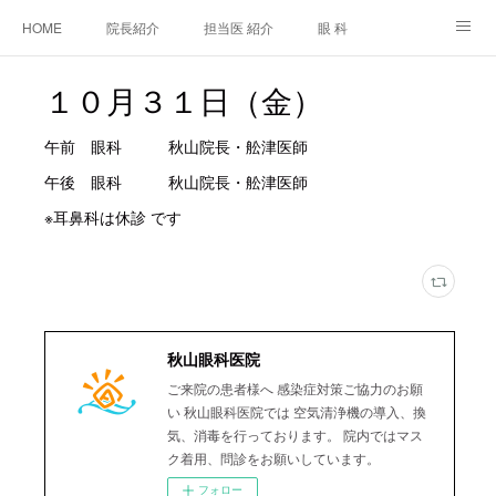
HOME
院長紹介
担当医 紹介
眼 科
白内障手術
糖尿病と眼
糖尿病内科
耳鼻咽喉科
１０月３１日（金）
アクセス
ご相談・お問合せ
施設基準等及び掲示事項について
午前 眼科 秋山院長・舩津医師
午後 眼科 秋山院長・舩津医師
※耳鼻科は休診 です
秋山眼科医院
ご来院の患者様へ 感染症対策ご協力のお願
い 秋山眼科医院では 空気清浄機の導入、換
気、消毒を行っております。 院内ではマス
ク着用、問診をお願いしています。
フォロー