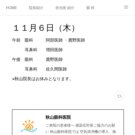
HOME
院長紹介
担当医 紹介
眼 科
白内障手術
糖尿病と眼
糖尿病内科
耳鼻咽喉科
１１月６日（木）
アクセス
ご相談・お問合せ
施設基準等及び掲示事項について
午前 眼科 阿部医師 ・鹿野医師
耳鼻科 増田医師
午後 眼科 鹿野医師
耳鼻科 佐久間医師
※秋山院長はお休みとなります。
秋山眼科医院
ご来院の患者様へ 感染症対策ご協力のお願
い 秋山眼科医院では 空気清浄機の導入、換