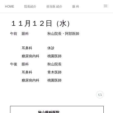
HOME
院長紹介
担当医 紹介
眼 科
白内障手術
糖尿病と眼
糖尿病内科
耳鼻咽喉科
１１月１２日（水）
アクセス
ご相談・お問合せ
施設基準等及び掲示事項について
午前 眼科 秋山院長・阿部医師
耳鼻科 休診
糖尿病内科 桃園医師
午後 眼科 秋山院長
耳鼻科 青木医師
糖尿病内科 桃園医師
秋山眼科医院