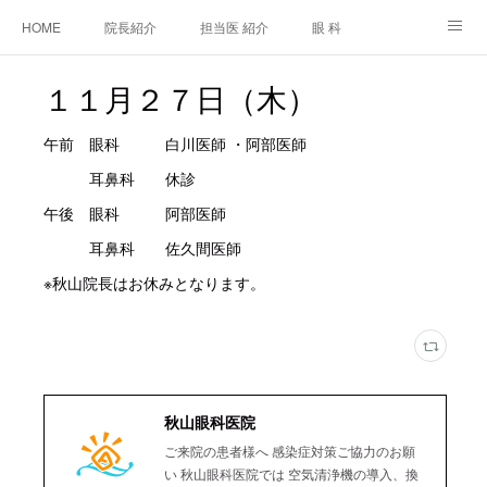
HOME
院長紹介
担当医 紹介
眼 科
白内障手術
糖尿病と眼
糖尿病内科
耳鼻咽喉科
１１月２７日（木）
アクセス
ご相談・お問合せ
施設基準等及び掲示事項について
午前 眼科 白川医師 ・阿部医師
耳鼻科 休診
午後 眼科 阿部医師
耳鼻科 佐久間医師
※秋山院長はお休みとなります。
秋山眼科医院
ご来院の患者様へ 感染症対策ご協力のお願
い 秋山眼科医院では 空気清浄機の導入、換