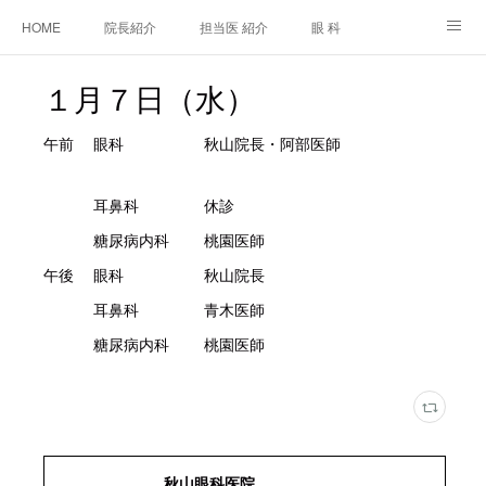
HOME
院長紹介
担当医 紹介
眼 科
白内障手術
糖尿病と眼
糖尿病内科
耳鼻咽喉科
１月７日（水）
アクセス
ご相談・お問合せ
施設基準等及び掲示事項について
午前 眼科 秋山院長・阿部医師
耳鼻科 休診
糖尿病内科 桃園医師
午後 眼科 秋山院長
耳鼻科 青木医師
糖尿病内科 桃園医師
秋山眼科医院