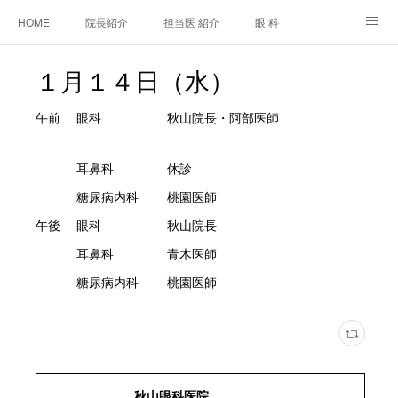
HOME
院長紹介
担当医 紹介
眼 科
白内障手術
糖尿病と眼
糖尿病内科
耳鼻咽喉科
１月１４日（水）
アクセス
ご相談・お問合せ
施設基準等及び掲示事項について
午前 眼科 秋山院長・阿部医師
耳鼻科 休診
糖尿病内科 桃園医師
午後 眼科 秋山院長
耳鼻科 青木医師
糖尿病内科 桃園医師
秋山眼科医院