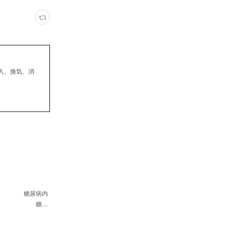
入、換気、消
 糖尿病内
医師 糖…