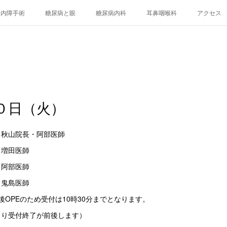
白内障手術
糖尿病と眼
糖尿病内科
耳鼻咽喉科
アクセス
０日（火）
科 秋山院長・阿部医師
増田医師
科 阿部医師
鬼島医師
後OPEのため受付は10時30分までとなります。
より受付終了が前後します）