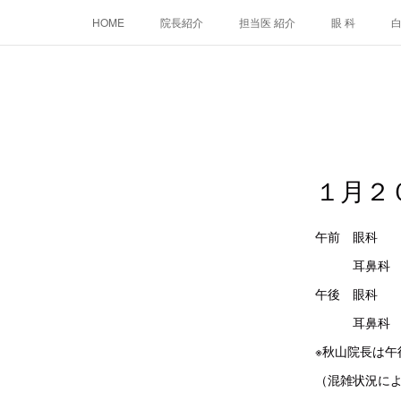
HOME
院長紹介
担当医 紹介
眼 科
１月２
午前 眼
耳鼻科 
午後 眼
耳鼻科 
※秋山院長は午
（混雑状況に