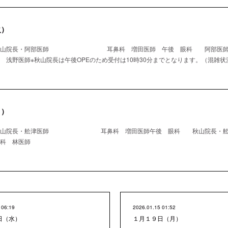
火）
 秋山院長・阿部医師 耳鼻科 増田医師 午後 眼科 阿
師※秋山院長は午後OPEのため受付は10時30分までとなります。（混雑状
月）
秋山院長・舩津医師 耳鼻科 増田医師午後 眼科 秋山院長・舩
林医師
 06:19
2026.01.15 01:52
日（水）
１月１９日（月）