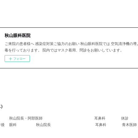
秋山眼科医院
ご来院の患者様へ 感染症対策ご協力のお願い 秋山眼科医院では 空気清浄機の導
毒を行っております。 院内ではマスク着用、問診をお願いしています。
フォロー
水）
科 秋山院長・阿部医師 耳鼻科 休診
医師午後 眼科 秋山院長 耳鼻科 青木