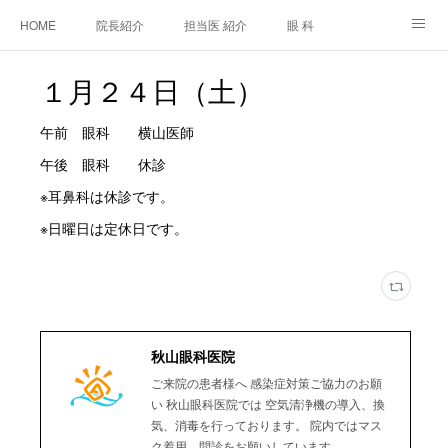
HOME
院長紹介
担当医 紹介
眼 科
白内障手術
糖尿病と眼
糖尿病内科
耳鼻咽喉科
１月２４日（土）
アクセス
ご相談・お問合せ
施設基準等及び掲示事項について
午前 眼科 横山医師
午後 眼科 休診
※耳鼻科は休診です。
※日曜日は定休日です。
秋山眼科医院
ご来院の患者様へ 感染症対策ご協力のお願
い 秋山眼科医院では 空気清浄機の導入、換
気、消毒を行っております。 院内ではマス
ク着用、問診をお願いしています。