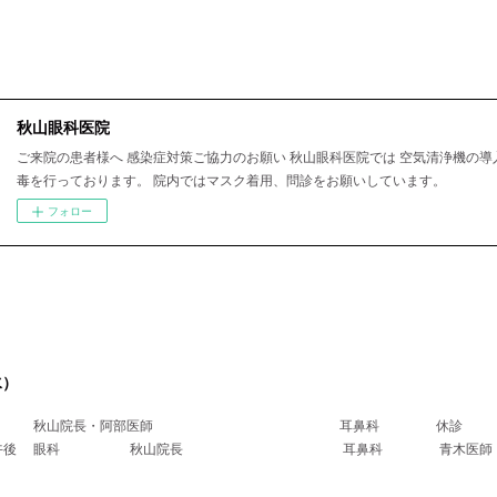
秋山眼科医院
ご来院の患者様へ 感染症対策ご協力のお願い 秋山眼科医院では 空気清浄機の導
毒を行っております。 院内ではマスク着用、問診をお願いしています。
フォロー
水）
科 秋山院長・阿部医師 耳鼻科 休診
医師午後 眼科 秋山院長 耳鼻科 青木