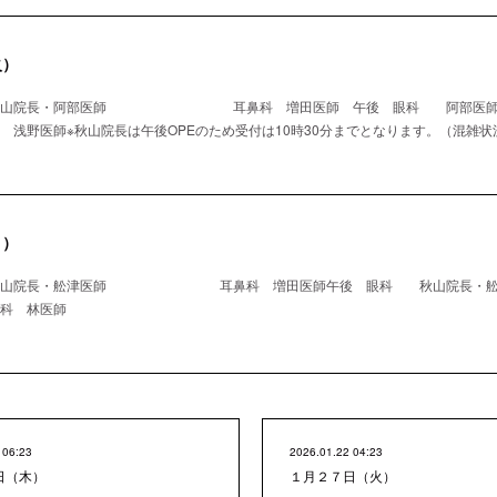
火）
 秋山院長・阿部医師 耳鼻科 増田医師 午後 眼科 阿
師※秋山院長は午後OPEのため受付は10時30分までとなります。（混雑状
月）
秋山院長・舩津医師 耳鼻科 増田医師午後 眼科 秋山院長・舩
林医師
 06:23
2026.01.22 04:23
日（木）
１月２７日（火）