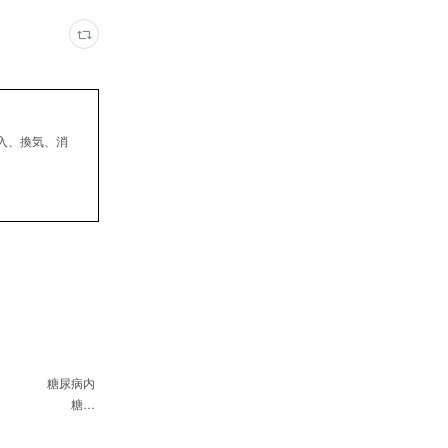
入、換気、消
 糖尿病内
医師 糖…