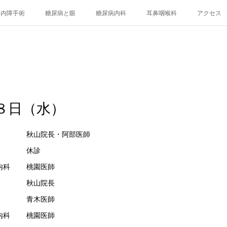
白内障手術
糖尿病と眼
糖尿病内科
耳鼻咽喉科
アクセス
８日（水）
眼科 秋山院長・阿部医師
科 休診
科 桃園医師
 眼科 秋山院長
 青木医師
科 桃園医師