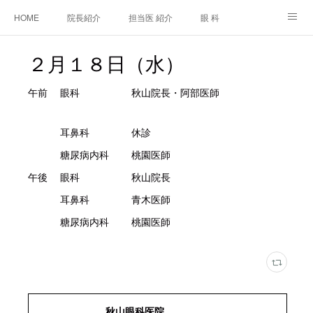
HOME
院長紹介
担当医 紹介
眼 科
白内障手術
糖尿病と眼
糖尿病内科
耳鼻咽喉科
２月１８日（水）
アクセス
ご相談・お問合せ
施設基準等及び掲示事項について
午前 眼科 秋山院長・阿部医師
耳鼻科 休診
糖尿病内科 桃園医師
午後 眼科 秋山院長
耳鼻科 青木医師
糖尿病内科 桃園医師
秋山眼科医院