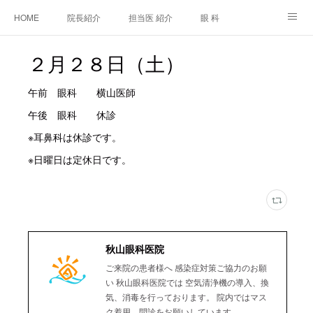
HOME
院長紹介
担当医 紹介
眼 科
白内障手術
糖尿病と眼
糖尿病内科
耳鼻咽喉科
２月２８日（土）
アクセス
ご相談・お問合せ
施設基準等及び掲示事項について
午前 眼科 横山医師
午後 眼科 休診
※耳鼻科は休診です。
※日曜日は定休日です。
秋山眼科医院
ご来院の患者様へ 感染症対策ご協力のお願
い 秋山眼科医院では 空気清浄機の導入、換
気、消毒を行っております。 院内ではマス
ク着用、問診をお願いしています。