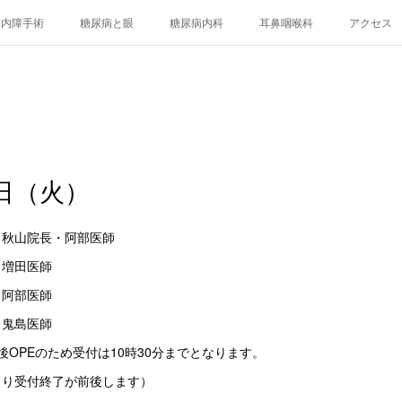
白内障手術
糖尿病と眼
糖尿病内科
耳鼻咽喉科
アクセス
日（火）
科 秋山院長・阿部医師
増田医師
科 阿部医師
鬼島医師
後OPEのため受付は10時30分までとなります。
より受付終了が前後します）