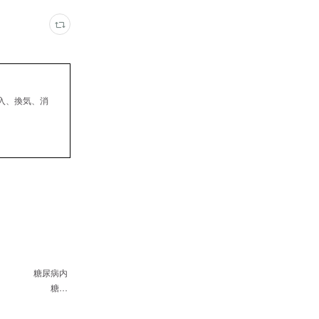
入、換気、消
 糖尿病内
医師 糖…