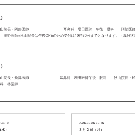
火）
 秋山院長・阿部医師 耳鼻科 増田医師 午後 眼科 阿
師※秋山院長は午後OPEのため受付は10時30分までとなります。（混雑状
月）
秋山院長・舩津医師 耳鼻科 増田医師午後 眼科 秋山院長・舩
林医師
 02:19
2026.02.26 02:15
（水）
３月２日（月）