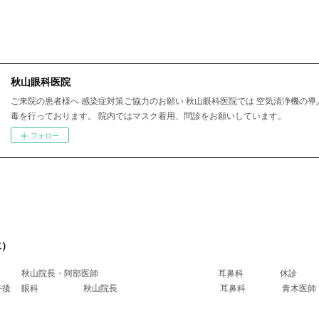
秋山眼科医院
ご来院の患者様へ 感染症対策ご協力のお願い 秋山眼科医院では 空気清浄機の導
毒を行っております。 院内ではマスク着用、問診をお願いしています。
フォロー
水）
科 秋山院長・阿部医師 耳鼻科 休診
医師午後 眼科 秋山院長 耳鼻科 青木