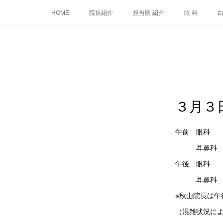
HOME
院長紹介
担当医 紹介
眼 科
３月３
午前 眼
耳鼻科 
午後 眼
耳鼻科 
※秋山院長は午
（混雑状況に