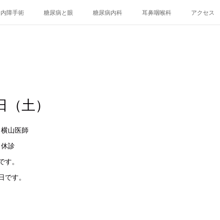
白内障手術
糖尿病と眼
糖尿病内科
耳鼻咽喉科
アクセス
日（土）
眼科 横山医師
科 休診
です。
日です。