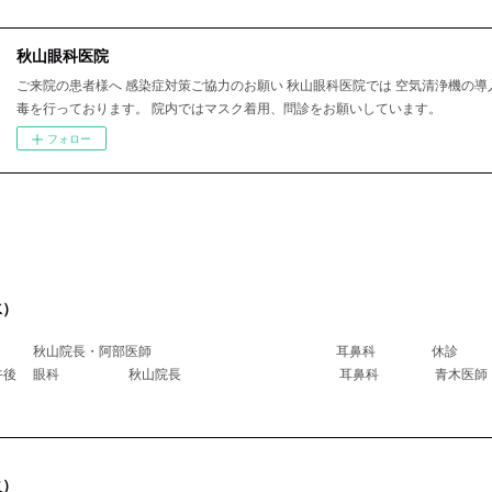
秋山眼科医院
ご来院の患者様へ 感染症対策ご協力のお願い 秋山眼科医院では 空気清浄機の導
毒を行っております。 院内ではマスク着用、問診をお願いしています。
フォロー
水）
科 秋山院長・阿部医師 耳鼻科 休診
医師午後 眼科 秋山院長 耳鼻科 青木
火）