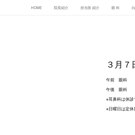
HOME
院長紹介
担当医 紹介
眼 科
３月７
午前 
午後 眼
※耳鼻科は休診
※日曜日は定休