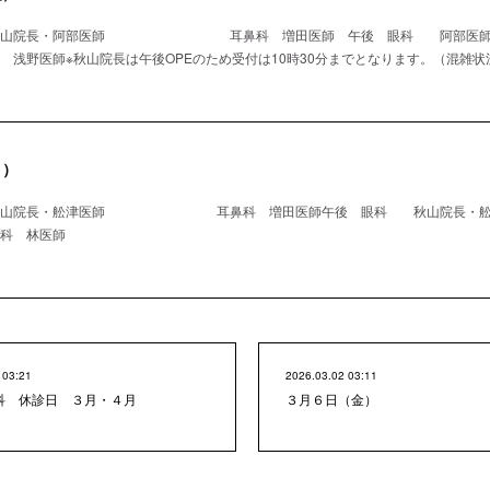
 秋山院長・阿部医師 耳鼻科 増田医師 午後 眼科 阿
師※秋山院長は午後OPEのため受付は10時30分までとなります。（混雑状
月）
秋山院長・舩津医師 耳鼻科 増田医師午後 眼科 秋山院長・舩
林医師
 03:21
2026.03.02 03:11
科 休診日 ３月・４月
３月６日（金）