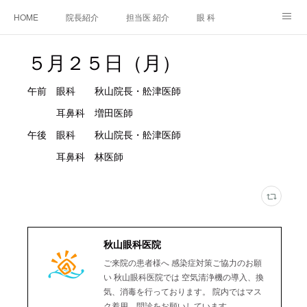
HOME
院長紹介
担当医 紹介
眼 科
白内障手術
糖尿病と眼
糖尿病内科
耳鼻咽喉科
５月２５日（月）
アクセス
ご相談・お問合せ
施設基準等及び掲示事項について
午前 眼科 秋山院長・舩津医師
耳鼻科 増田医師
午後 眼科 秋山院長・舩津医師
耳鼻科 林医師
秋山眼科医院
ご来院の患者様へ 感染症対策ご協力のお願
い 秋山眼科医院では 空気清浄機の導入、換
気、消毒を行っております。 院内ではマス
ク着用、問診をお願いしています。