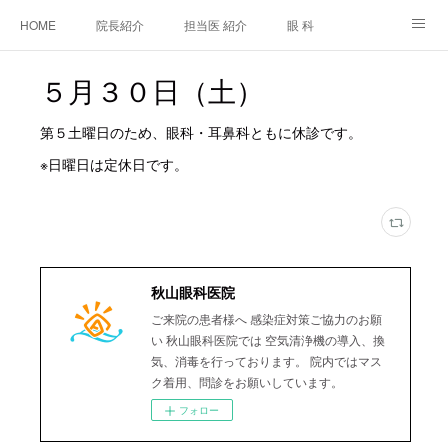
HOME
院長紹介
担当医 紹介
眼 科
白内障手術
糖尿病と眼
糖尿病内科
耳鼻咽喉科
５月３０日（土）
アクセス
ご相談・お問合せ
施設基準等及び掲示事項について
第５土曜日のため、眼科・耳鼻科ともに休診です。
※日曜日は定休日です。
秋山眼科医院
ご来院の患者様へ 感染症対策ご協力のお願
い 秋山眼科医院では 空気清浄機の導入、換
気、消毒を行っております。 院内ではマス
ク着用、問診をお願いしています。
フォロー