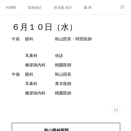
HOME
院長紹介
担当医 紹介
眼 科
白内障手術
糖尿病と眼
糖尿病内科
耳鼻咽喉科
６月１０日（水）
アクセス
ご相談・お問合せ
施設基準等及び掲示事項について
午前 眼科 秋山院長・阿部医師
耳鼻科 休診
糖尿病内科 桃園医師
午後 眼科 秋山院長
耳鼻科 青木医師
糖尿病内科 桃園医師
秋山眼科医院