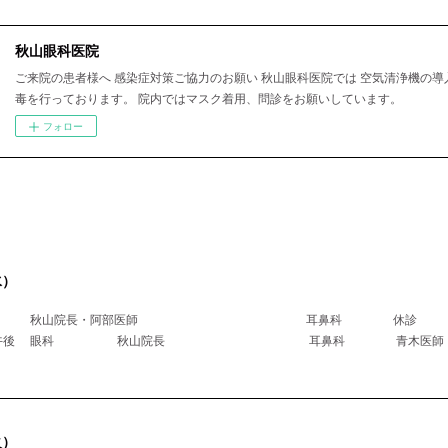
秋山眼科医院
ご来院の患者様へ 感染症対策ご協力のお願い 秋山眼科医院では 空気清浄機の導
毒を行っております。 院内ではマスク着用、問診をお願いしています。
フォロー
水）
科 秋山院長・阿部医師 耳鼻科 休診
医師午後 眼科 秋山院長 耳鼻科 青木
火）