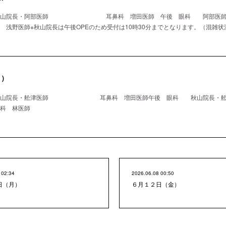
 秋山院長・阿部医師 耳鼻科 増田医師 午後 眼科 阿
師※秋山院長は午後OPEのため受付は10時30分までとなります。（混雑状
月）
秋山院長・舩津医師 耳鼻科 増田医師午後 眼科 秋山院長・舩
林医師
 02:34
2026.06.08 00:50
日（月）
６月１２日（金）