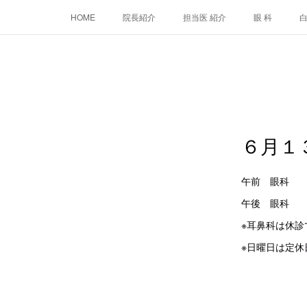
HOME
院長紹介
担当医 紹介
眼 科
６月１
午前 
午後 眼
※耳鼻科は休診
※日曜日は定休