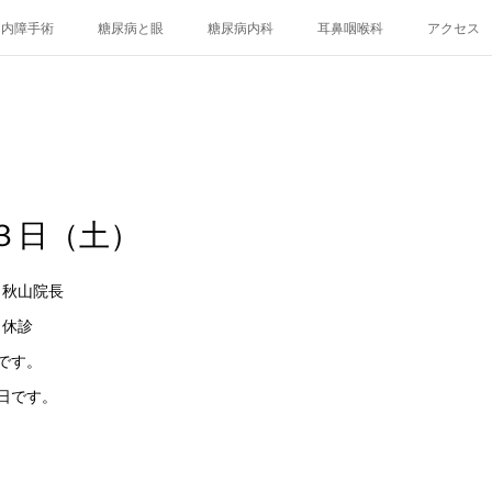
白内障手術
糖尿病と眼
糖尿病内科
耳鼻咽喉科
アクセス
３日（土）
眼科 秋山院長
科 休診
です。
日です。