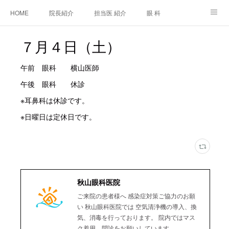
HOME
院長紹介
担当医 紹介
眼 科
白内障手術
糖尿病と眼
糖尿病内科
耳鼻咽喉科
７月４日（土）
アクセス
ご相談・お問合せ
施設基準等及び掲示事項について
午前 眼科 横山医師
午後 眼科 休診
※耳鼻科は休診です。
※日曜日は定休日です。
秋山眼科医院
ご来院の患者様へ 感染症対策ご協力のお願
い 秋山眼科医院では 空気清浄機の導入、換
気、消毒を行っております。 院内ではマス
ク着用、問診をお願いしています。