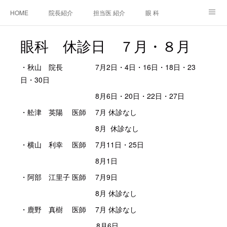
HOME
院長紹介
担当医 紹介
眼 科
白内障手術
糖尿病と眼
糖尿病内科
耳鼻咽喉科
眼科 休診日 ７月・８月
アクセス
ご相談・お問合せ
施設基準等及び掲示事項について
・秋山 院長 7月2日・4日・16日・18日・23
日・30日
8月6日・20日・22日・27日
・舩津 英陽 医師 7月 休診なし
8月 休診なし
・横山 利幸 医師 7月11日・25日
8月1日
・阿部 江里子 医師 7月9日
8月 休診なし
・鹿野 真樹 医師 7月 休診なし
8月6日