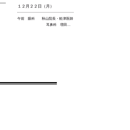
１２月２２日（月）
午前 眼科 秋山院長・舩津医師
耳鼻科 増田…