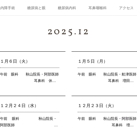
白内障手術
糖尿病と眼
糖尿病内科
耳鼻咽喉科
アクセス
2025
.
12
１月６日（火）
１月５日（月）
午前 眼科 秋山院長・阿部医師
午前 眼科 秋山院長・舩津医師
耳鼻科 休…
耳鼻科 増田…
１２月２４日（水）
１２月２３日（火）
午前 眼科 秋山院長・
午前 眼科 秋山院長・阿部医師
阿部医師 …
耳鼻科 増…