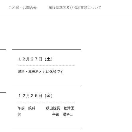
ご相談・お問合せ
施設基準等及び掲示事項について
１２月２７日（土）
眼科・耳鼻科ともに休診です
１２月２６日（金）
午前 眼科 秋山院長・舩津医
師 午後 眼科…