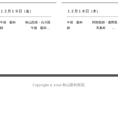
１２月１９日（金）
１２月１８日（木）
午前 眼科 秋山院長・白川医
午前 眼科 阿部医師・鹿野医
師 午後 眼科…
師 耳鼻科 …
Copyright ©
2026
秋山眼科医院
.