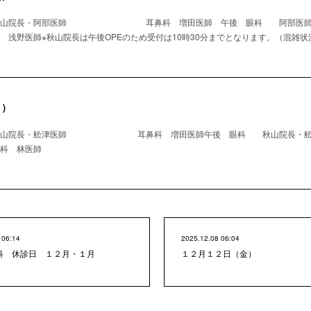
 秋山院長・阿部医師 耳鼻科 増田医師 午後 眼科 阿
師※秋山院長は午後OPEのため受付は10時30分までとなります。（混雑状
月）
秋山院長・舩津医師 耳鼻科 増田医師午後 眼科 秋山院長・舩
林医師
 06:14
2025.12.08 06:04
科 休診日 １２月・１月
１２月１２日（金）