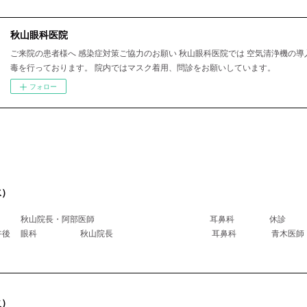
秋山眼科医院
ご来院の患者様へ 感染症対策ご協力のお願い 秋山眼科医院では 空気清浄機の導
毒を行っております。 院内ではマスク着用、問診をお願いしています。
フォロー
水）
科 秋山院長・阿部医師 耳鼻科 休診
医師午後 眼科 秋山院長 耳鼻科 青木
火）