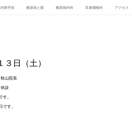
白内障手術
糖尿病と眼
糖尿病内科
耳鼻咽喉科
アクセス
１３日（土）
科 秋山院長
科 休診
です。
診日です。