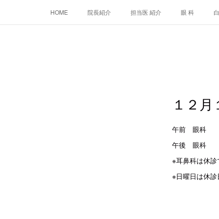
HOME
院長紹介
担当医 紹介
眼 科
１２月
午前 眼
午後 眼
※耳鼻科は休診
※日曜日は休