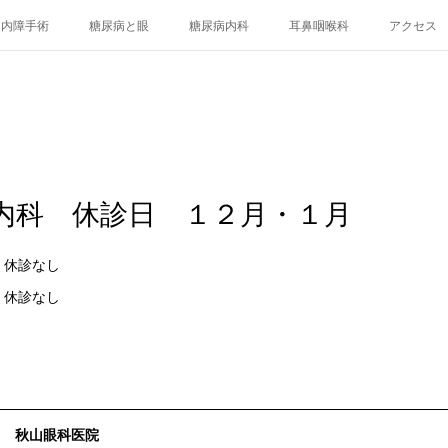
白内障手術
糖尿病と眼
糖尿病内科
耳鼻咽喉科
アクセス
内科 休診日 １２月・１月
休診なし
 休診なし
秋山眼科医院