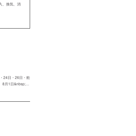
入、換気、消
24日・26日・舩
1日&nbsp;…