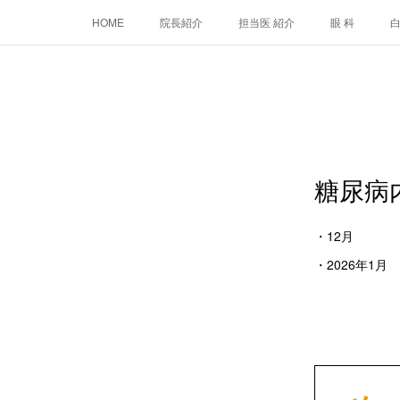
HOME
院長紹介
担当医 紹介
眼 科
糖尿病
・12月 
・2026年1月