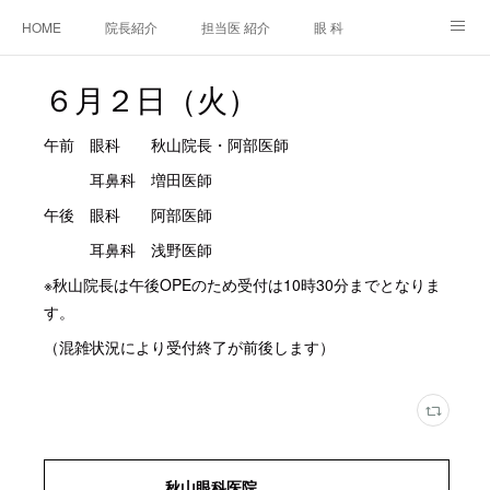
HOME
院長紹介
担当医 紹介
眼 科
白内障手術
糖尿病と眼
糖尿病内科
耳鼻咽喉科
６月２日（火）
アクセス
ご相談・お問合せ
施設基準等及び掲示事項について
午前 眼科 秋山院長・阿部医師
耳鼻科 増田医師
午後 眼科 阿部医師
耳鼻科 浅野医師
※秋山院長は午後OPEのため受付は10時30分までとなりま
す。
（混雑状況により受付終了が前後します）
秋山眼科医院