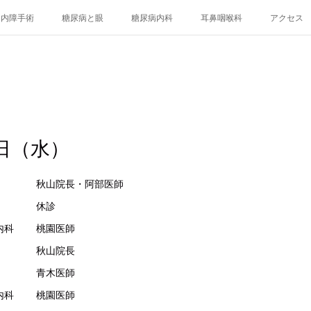
白内障手術
糖尿病と眼
糖尿病内科
耳鼻咽喉科
アクセス
日（水）
眼科 秋山院長・阿部医師
科 休診
科 桃園医師
 眼科 秋山院長
 青木医師
科 桃園医師