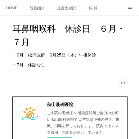
HOME
院長紹介
担当医 紹介
眼 科
白内障手術
糖尿病と眼
糖尿病内科
耳鼻咽喉科
耳鼻咽喉科 休診日 ６月・
アクセス
７月
ご相談・お問合せ
施設基準等及び掲示事項について
・6月 松浦医師 6月25日（木）午後休診
・7月 休診なし
秋山眼科医院
ご来院の患者様へ 感染症対策ご協力のお願
い 秋山眼科医院では 空気清浄機の導入、換
気、消毒を行っております。 院内ではマス
ク着用、問診をお願いしています。